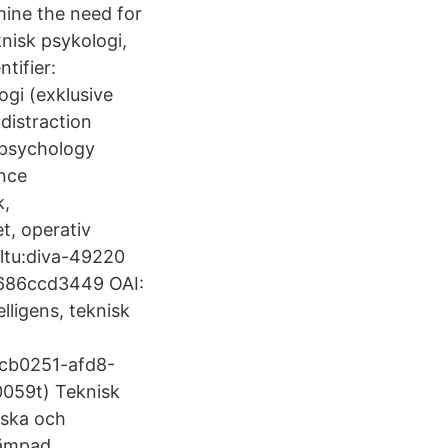
amine the need for
knisk psykologi,
tifier:
gi (exklusive
distraction
 psychology
ence
k,
t, operativ
:ltu:diva-49220
9686ccd3449 OAI:
elligens, teknisk
acb0251-afd8-
0059t) Teknisk
iska och
lämpad