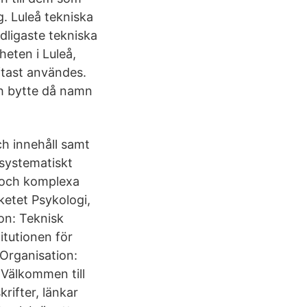
. Luleå tekniska
rdligaste tekniska
heten i Luleå,
ftast användes.
ch bytte då namn
ch innehåll samt
 systematiskt
r och komplexa
ketet Psykologi,
on: Teknisk
titutionen för
Organisation:
 Välkommen till
rifter, länkar