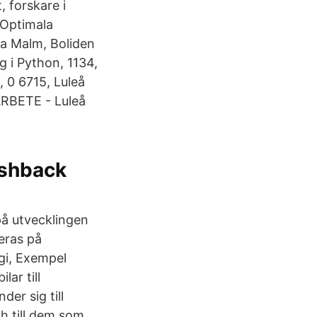
, forskare i
 Optimala
sa Malm, Boliden
 i Python, 1134,
, 0 6715, Luleå
ARBETE - Luleå
ashback
på utvecklingen
eras på
ogi, Exempel
ar till
er sig till
h till dem som