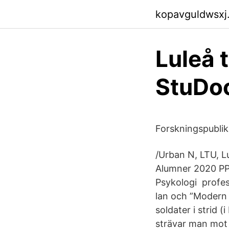
kopavguldwsxj
Luleå 
StuDo
Forskningspublik
/Urban N, LTU, Lu
Alumner 2020 PPT
Psykologi profes
lan och ”Modern 
soldater i strid (
strävar man mot n