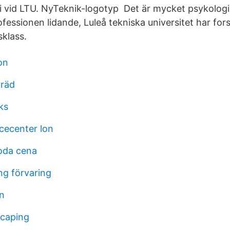
i vid LTU. NyTeknik-logotyp Det är mycket psykolog
professionen lidande, Luleå tekniska universitet har fo
sklass.
on
träd
ks
icecenter lon
oda cena
ng förvaring
in
scaping