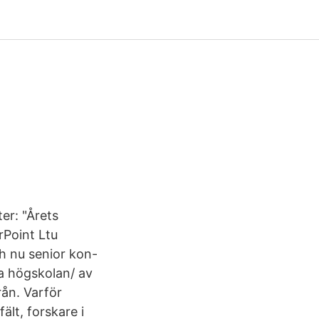
er: "Årets
rPoint Ltu
h nu senior kon-
a högskolan/ av
rån. Varför
ält, forskare i