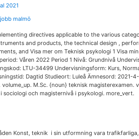
al 2021
jobb malmö
lementing directives applicable to the various catego
ruments and products, the technical design , perf
ments, and Visa mer om Teknisk psykologi 1 Visa mi
tperiod: Våren 2022 Period 1 Nivå: Grundnivå Undervi
ngskod: LTU-34499 Undervisningsform: Kurs, Normal
sningstid: Dagtid Studieort: Luleå Ämnesord: 2021-4-
 volume_up. M.Sc. {noun} teknisk magisterexamen. 
 sociologi och magisternivå i psykologi. more_vert.
n Konst, teknik i sin utformning vara trafikfarliga,