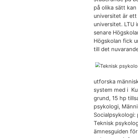
på olika sätt ka
universitet är et
universitet. LTU 
senare Högskolan
Högskolan fick u
till det nuvarande
utforska människ
system med i Kurs
grund, 15 hp ti
psykologi, Männis
Socialpsykologi:
Teknisk psykologi
ämnesguiden för p