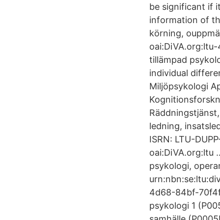
be significant if
information of th
körning, ouppmär
oai:DiVA.org:lt
tillämpad psykol
individual diffe
Miljöpsykologi A
Kognitionsforskn
Räddningstjänst,
ledning, insatsl
ISRN: LTU-DUPP-
oai:DiVA.org:ltu 
psykologi, operan
urn:nbn:se:ltu:
4d68-84bf-70f4f
psykologi 1 (P0
samhälle (P0005