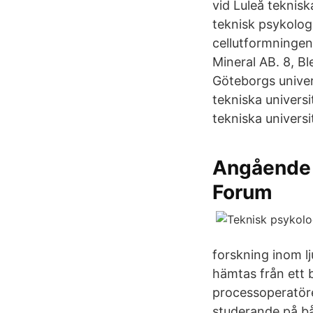
vid Luleå tekniska
teknisk psykolog
cellutformningen
Mineral AB. 8, B
Göteborgs univer
tekniska univers
tekniska universit
Angående 
Forum
forskning inom lj
hämtas från ett b
processoperatören
studerande på bå