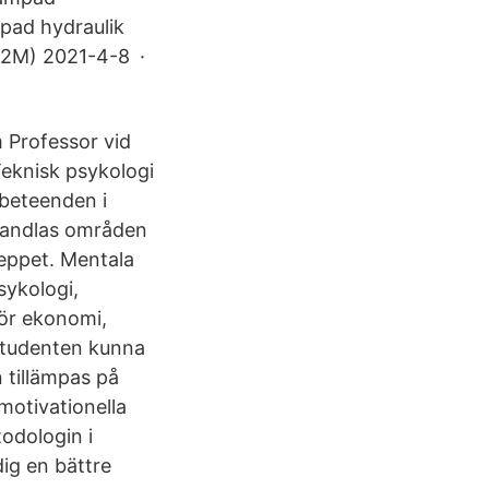
pad hydraulik
12M) 2021-4-8 ·
 Professor vid
eknisk psykologi
 beteenden i
ehandlas områden
eppet. Mentala
sykologi,
för ekonomi,
 studenten kunna
 tillämpas på
motivationella
odologin i
dig en bättre