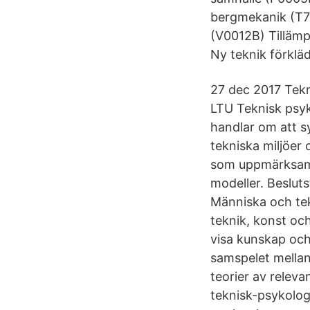
bergmekanik (T7
(V0012B) Tilläm
Ny teknik förklä
27 dec 2017 Tek
LTU Teknisk psy
handlar om att s
tekniska miljöer
som uppmärksamh
modeller. Beslut
Människa och tekn
teknik, konst oc
visa kunskap och
samspelet mellan
teorier av relev
teknisk-psykologi