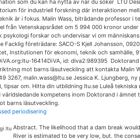
ation som du kan ha nytta av när du söker LTU Desig
torium för industriell forskning där interaktionen me
knik är i fokus. Malin Wass, biträdande professor i t
del från Vetenskapsrådet om 5 994 000 kronor under
k psykologi forskar och undervisar vi om människan
e Facklig företrädare: SACO-S Kjell Johansson, 092
itet, Institutionen för ekonomi, teknik och samhälle,
:DiVA.org:ltu-16414DiVA, id: diva2:989395 Doktorand
riktning mot barns läsutveckling att kontakta Malin 
49 3267, malin.wass@ltu.se Jessica K. Ljungberg, ny 
 tipsar om. Hitta din utbildning ltu.se Luleå tekniska u
ed världsledande kompetens inom Doktorand i ämnet t
ot barns läsutveckling.
sed periodisering
Abstract. The likelihood that a dam break would
River is estimated to be very low, but. the con