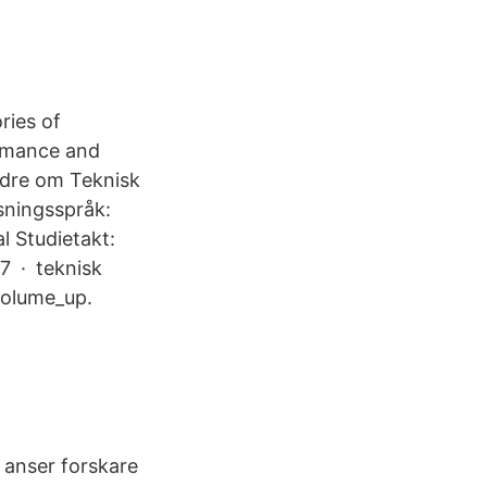
ries of
ormance and
ndre om Teknisk
sningsspråk:
 Studietakt:
7 · teknisk
volume_up.
 anser forskare