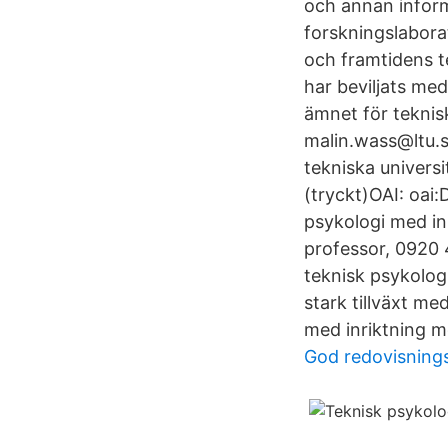
och annan inform
forskningslabora
och framtidens te
har beviljats me
ämnet för teknis
malin.wass@ltu.s
tekniska univers
(tryckt)OAI: oai
psykologi med in
professor, 0920 
teknisk psykologi,
stark tillväxt m
med inriktning m
God redovisnings