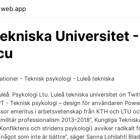
.web.app
tekniska Universitet -
cu
ationer - Teknisk psykologi - Luleå tekniska
leå. Psykologi Ltu. Luleå tekniska universitet on Twitt
 - Teknisk psykologi – design för användaren Powe
sor emeritus i arbetsvetenskap från KTH och LTU oc
militär professionalism 2013–2018”, Kungliga Teknisk
i Konfliktens och stridens psykologi) avviker radikalt f
ågot som inte är bättre”, säger Sanna Lohilahti Bladf