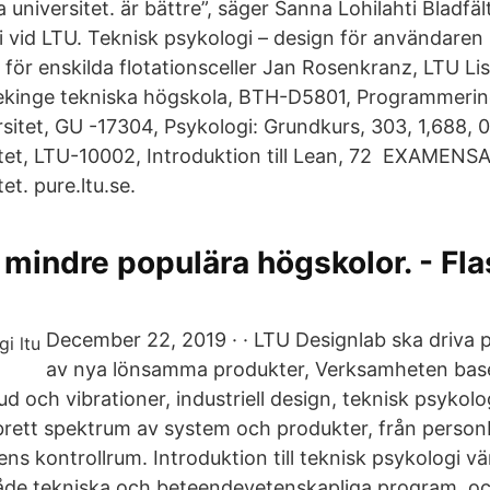
 universitet. är bättre”, säger Sanna Lohilahti Bladfält
i vid LTU. Teknisk psykologi – design för användaren
 för enskilda flotationsceller Jan Rosenkranz, LTU Li
lekinge tekniska högskola, BTH-D5801, Programmering
sitet, GU -17304, Psykologi: Grundkurs, 303, 1,688, 0
itet, LTU-10002, Introduktion till Lean, 72 EXAMENS
et. pure.ltu.se.
mindre populära högskolor. - Fl
December 22, 2019 · · LTU Designlab ska driva 
av nya lönsamma produkter, Verksamheten bas
ud och vibrationer, industriell design, teknisk psykol
rett spektrum av system och produkter, från personbil
s kontrollrum. Introduktion till teknisk psykologi vänd
de tekniska och beteendevetenskapliga program, oc