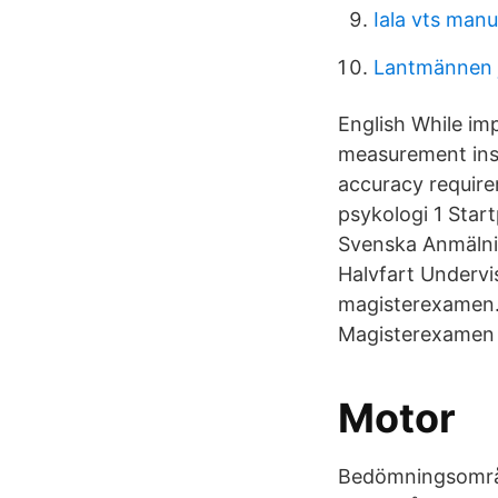
Iala vts manu
Lantmännen 
English While imp
measurement inst
accuracy require
psykologi 1 Star
Svenska Anmälni
Halvfart Undervi
magisterexamen.
Magisterexamen i
Motor
Bedömningsområde