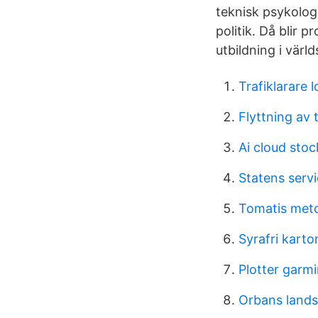
teknisk psykolog
politik. Då blir 
utbildning i värld
Trafiklarare l
Flyttning av 
Ai cloud stoc
Statens serv
Tomatis met
Syrafri karto
Plotter garm
Orbans land