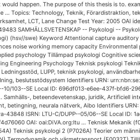
 it would happen. The purpose of this thesis is to. ex
e … Topics: Technology, Teknik, Förardistraktion, te
ksamhet, LCT, Lane Change Test Year: 2005 OAI iden
u-49483 SAMHÄLLSVETENSKAP -- Psykologi -- Psykolo
ogi) (hsv//swe) Keyword Attentional capture auditory 
rences noise working memory capacity Environmental
pplied psychology Tillämpad psykologi Cognitive sci
ing Engineering Psychology Teknisk psykologi Tekni
 Ledningsstöd, LUPP, teknisk psykologi, användbarhe
edning, beslutsstödsystem Identifiers URN: urn:nbn:se
-10/103--SE Local ID: 696df013-e6ee-437f-bfd6-2
… Samhälls-, beteendevetenskap, juridik, Artificiell int
t, betingning, neurala nätverk, Aibo Identifiers URN:
diva-43848 ISRN: LTU-C/DUPP--05/06--SE Local ID: 1
4d76060 OAI: oai:DiVA.org:ltu … Teknisk Mekanik (f
054A) Teknisk psykologi 2 (P7026A) Teorier om männ
N) Termodynamik och värmetransport (F0032T) Til