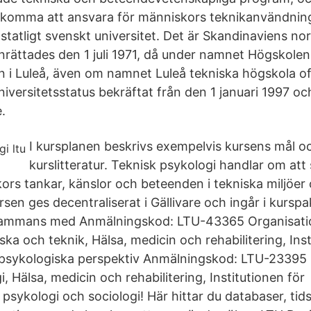
n komma att ansvara för människors teknikanvändning
t statligt svenskt universitet. Det är Skandinaviens no
inrättades den 1 juli 1971, då under namnet Högskolen
 i Luleå, även om namnet Luleå tekniska högskola o
niversitetsstatus bekräftat från den 1 januari 1997 o
.
I kursplanen beskrivs exempelvis kursens mål o
kurslitteratur. Teknisk psykologi handlar om att
ors tankar, känslor och beteenden i tekniska miljöe
en ges decentraliserat i Gällivare och ingår i kurspa
llsammans med Anmälningskod: LTU-43365 Organisati
ka och teknik, Hälsa, medicin och rehabilitering, Ins
 psykologiska perspektiv Anmälningskod: LTU-23395 
, Hälsa, medicin och rehabilitering, Institutionen för
sykologi och sociologi! Här hittar du databaser, tidsk