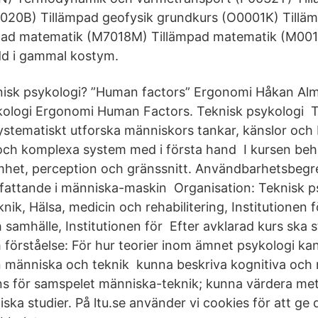
020B) Tillämpad geofysik grundkurs (O0001K) Tilläm
pad matematik (M7018M) Tillämpad matematik (M00
dd i gammal kostym.
nisk psykologi? ”Human factors” Ergonomi Håkan Alm
kologi Ergonomi Human Factors. Teknisk psykologi T
ystematiskt utforska människors tankar, känslor och
 och komplexa system med i första hand I kursen b
et, perception och gränssnitt. Användbarhetsbegr
sfattande i människa-maskin Organisation: Teknisk p
ik, Hälsa, medicin och rehabilitering, Institutionen 
h samhälle, Institutionen för Efter avklarad kurs ska
 förståelse: För hur teorier inom ämnet psykologi kan
 människa och teknik kunna beskriva kognitiva och 
ans för samspelet människa-teknik; kunna värdera met
ska studier. På ltu.se använder vi cookies för att ge 