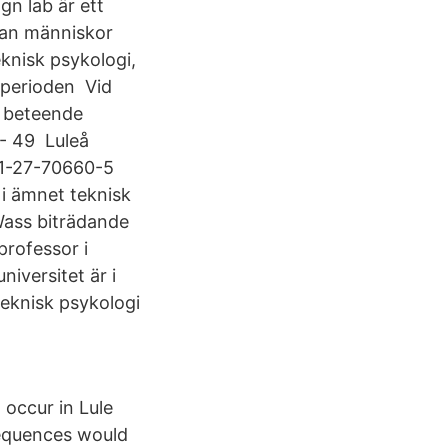
n lab är ett
llan människor
eknisk psykologi,
 perioden Vid
s beteende
0- 49 Luleå
 91-27-70660-5
 i ämnet teknisk
Wass biträdande
professor i
niversitet är i
eknisk psykologi
 occur in Lule
sequences would